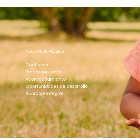
NUESTROS PILARES
Confianza
Profesionalismo
Acompañamiento
Oportunidades de desarrollo
Abordaje Integral