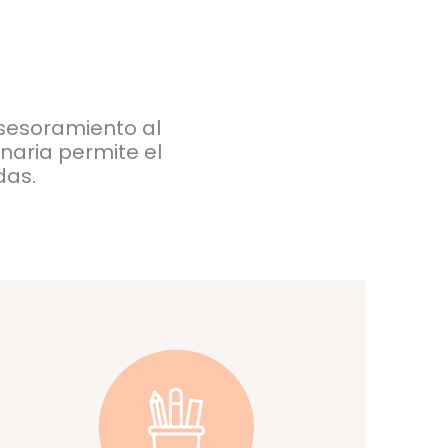
asesoramiento al
inaria permite el
das.