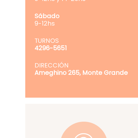
Sábado
9-12hs
TURNOS
4296-5651
DIRECCIÓN
Ameghino 265, Monte Grande