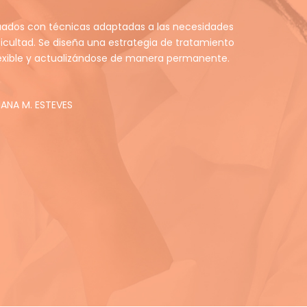
uados con técnicas adaptadas a las necesidades
ficultad. Se diseña una estrategia de tratamiento
lexible y actualizándose de manera permanente.
VIANA M. ESTEVES