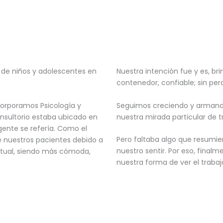
de niños y adolescentes en
Nuestra intención fue y es, brin
contenedor, confiable; sin per
corporamos Psicología y
Seguimos creciendo y armand
onsultorio estaba ubicado en
nuestra mirada particular de tr
 gente se refería. Como el
Pero faltaba algo que resumiera
e nuestros pacientes debido a
nuestro sentir. Por eso, final
ctual, siendo más cómoda,
nuestra forma de ver el trabaj