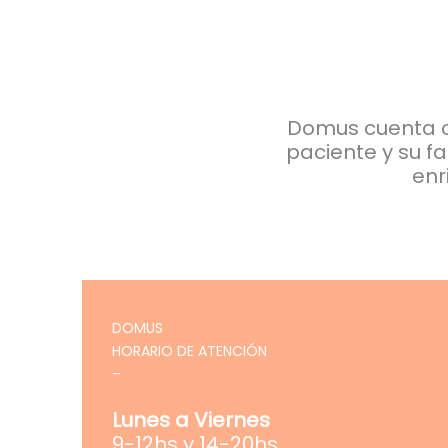
Domus cuenta co
paciente y su fa
enr
DOMUS
HORARIO DE ATENCIÓN
–
Lunes a Viernes
9-12hs y 14-20hs