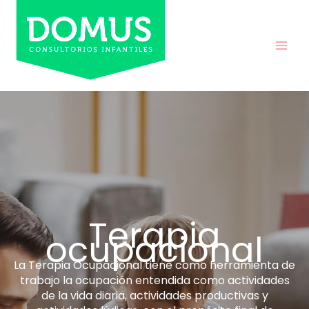
Ir
al
contenido
Terapia
ocupacional
La Terapia Ocupacional tiene como herramienta de
trabajo la ocupación entendida como actividades
de la vida diaria, actividades productivas y