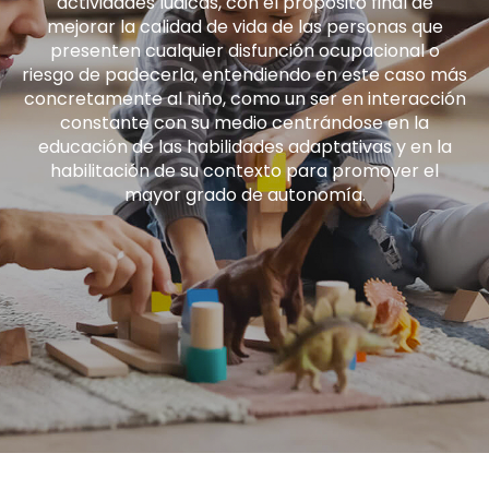
actividades lúdicas, con el propósito final de
mejorar la calidad de vida de las personas que
presenten cualquier disfunción ocupacional o
riesgo de padecerla, entendiendo en este caso más
concretamente al niño, como un ser en interacción
constante con su medio centrándose en la
educación de las habilidades adaptativas y en la
habilitación de su contexto para promover el
mayor grado de autonomía.