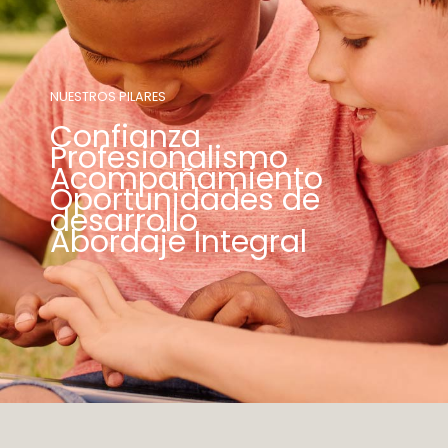
NUESTROS PILARES
Confianza
Profesionalismo
Acompañamiento
Oportunidades de
desarrollo
Abordaje Integral