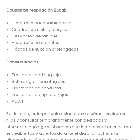
Causas de respiración Bucal:
Hipertrofia adenoamigdalina.
Cuadros de rinitis y alergias
Desviación de tabique
Hipertrofia de cornetes
Hábitos de succión prolongados
Consecuencias:
Trastornos del Lenguaje.
Reflujos gastroesofágicos
Trastornos de conducta
Trastornos de aprendizajes
ADDH
Por lo tanto, es importante estar atento a cómo respiren sus
hijos y consultar tempranamente con pediatras y
otorrinolaringólogo si observan que los labios se encuentran
entreabiertos o abiertos durante el día o la noche, si la
almohada está mojada al despertarse producto del babeo, si